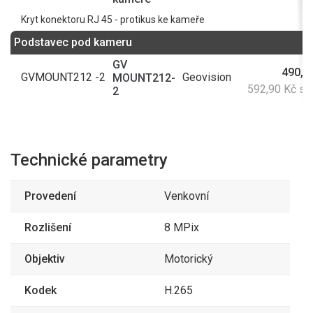
Kryt konektoru RJ 45 - protikus ke kameře
Podstavec pod kameru
GV
490,0
GVMOUNT212 -2
Geovision
MOUNT212-
592,90 Kč s
2
Technické parametry
Provedení
Venkovní
Rozlišení
8 MPix
Objektiv
Motorický
Kodek
H.265