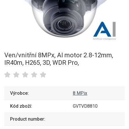
Ven/vnitřní 8MPx, AI motor 2.8-12mm,
IR40m, H265, 3D, WDR Pro,
Výrobce:
8 MPix
Kód zboží:
GVTVD8810
Product number: