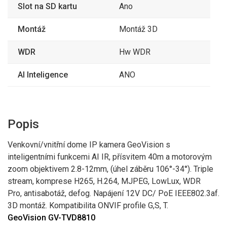
Slot na SD kartu
Ano
Montáž
Montáž 3D
WDR
Hw WDR
AI Inteligence
ANO
Popis
Venkovní/vnitřní dome IP kamera GeoVision s
inteligentními funkcemi AI IR, přísvitem 40m a motorovým
zoom objektivem 2.8-12mm, (úhel záběru 106°-34°). Triple
stream, komprese H265, H.264, MJPEG, LowLux, WDR
Pro, antisabotáž, defog. Napájení 12V DC/ PoE IEEE802.3af.
3D montáž. Kompatibilita ONVIF profile G,S, T.
GeoVision GV-TVD8810