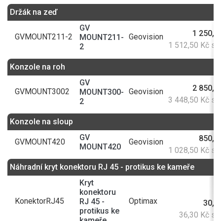
Držák na zeď
GV
1 250,0
GVMOUNT211-2
Geovision
MOUNT211-
1 512,50 Kč s
2
Konzole na roh
GV
2 850,0
GVMOUNT3002
Geovision
MOUNT300-
3 448,50 Kč s
2
Konzole na sloup
GV
850,0
GVMOUNT420
Geovision
MOUNT420
1 028,50 Kč s
Náhradní kryt konektoru RJ 45 - protikus ke kameře
Kryt
konektoru
KonektorRJ45
Optimax
RJ 45 -
30,0
protikus ke
36,30 Kč s
kameře