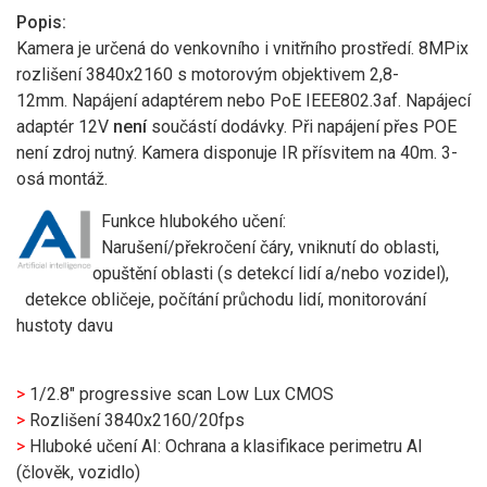
Popis:
Kamera je určená do venkovního i vnitřního prostředí. 8MPix
rozlišení 3840x2160 s motorovým objektivem 2,8-
12mm. Napájení adaptérem nebo PoE IEEE802.3af. Napájecí
adaptér 12V
není
součástí dodávky. Při napájení přes POE
není zdroj nutný. Kamera disponuje IR přísvitem na 40m. 3-
osá montáž.
Funkce hlubokého učení:
Narušení/překročení čáry, vniknutí do oblasti,
opuštění oblasti (s detekcí lidí a/nebo vozidel),
detekce obličeje, počítání průchodu lidí, monitorování
hustoty davu
>
1/2.8" progressive scan Low Lux CMOS
>
Rozlišení 3840x2160/20fps
>
Hluboké učení AI: Ochrana a klasifikace perimetru AI
(člověk, vozidlo)