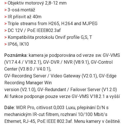
>
Objektiv motorový 2,8-12 mm
>
3-osá montáž
>
IR přísvit až 40m
>
Triple streams from H265, H.264 and MJPEG
>
DC 12V / PoE IEEE802.3af
>
Kompatibilita protokolu Onvif profile G,S, T
>
IP66, IK10
Poznámka:
kamera je podporována od verze sw. GV-VMS
(V17.4.4 / V18.2.1), GV-DVR / NVR (V8.9.1), GV-Control
Center (V3.8.0 / V4.0.1),
GV-Recording Server / Video Gateway (V2.0.1), GV-Edge
Recording Manager Win
version (V2.1.0), GV-Redundant / Failover Server (V1.2.0)
AI funkce podporuje pouze verze GV-VMS V18.2.1 a vyšší
Dále:
WDR Pro, citlivost 0,003 Luxu, přepínání D/N s
mechanickým IR-cut filtrem, rozhraní 10/100 Mbit/s
Ethernet, RJ-45, PoE IEEE 802.3af. Menu kamery v češtině.