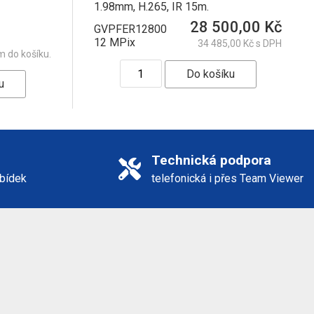
1.98mm, H.265, IR 15m.
28 500,00 Kč
GVPFER12800
12 MPix
34 485,00 Kč s DPH
m do košíku.
Technická podpora
abídek
telefonická i přes Team Viewer