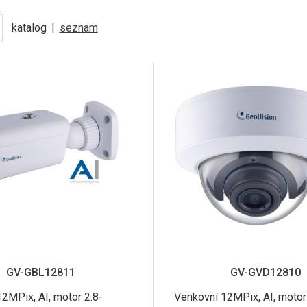
katalog
|
seznam
GV-GBL12811
GV-GVD12810
2MPix, AI, motor 2.8-
Venkovní 12MPix, AI, motor