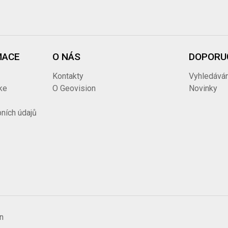
MACE
O NÁS
DOPORU
Kontakty
Vyhledáván
ke
O Geovision
Novinky
ních údajů
n