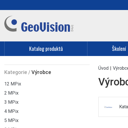
Katalog produktů
Školení
Úvod
|
Výrobc
Kategorie
/
Výrobce
Výrob
12 MPix
2 MPix
3 MPix
Kata
4 MPix
5 MPix