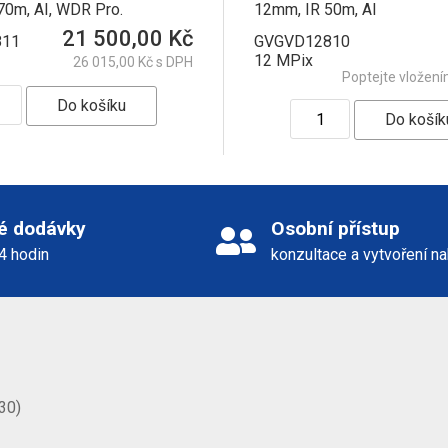
70m, AI, WDR Pro.
12mm, IR 50m, AI
21 500,00 Kč
811
GVGVD12810
12 MPix
26 015,00 Kč s DPH
Poptejte vložení
é dodávky
Osobní přístup
24 hodin
konzultace a vytvoření n
30)