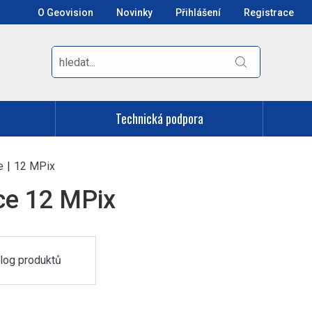
O Geovision
Novinky
Přihlášení
Registrace
Technická podpora
e
|
12 MPix
ce 12 MPix
log produktů