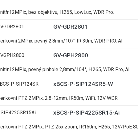
nitřní 2MPix, bez objektivu, H.265, LowLux, WDR Pro.
GV-GDR2801
GVGDR2801
enkovní 2MPix, pevný 2.8mm/107° IR 30m, WDR PRO, AI
GV-GPH2800
GVGPH2800
nitřní 2MPix, pevný pinhole 2,8mm/104°, H.265, WDR Pro, AI
xBCS-P-SIP124SR5-W
BCS-P-SIP124SR
enkovní PTZ 2MPix, 2.8-12mm, IR50m, WiFi, 12V WDR
xBCS-P-SIP4225SR15-Ai
SIP4225SR15Ai
enkovní PTZ 2MPix, PTZ 25x zoom, IR150m, H265, 12V/PoE 80