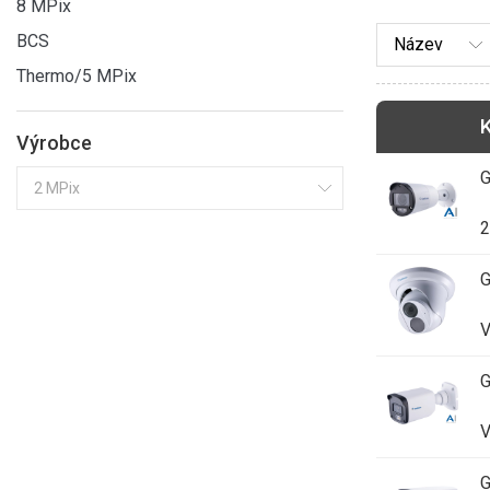
8 MPix
BCS
Thermo/5 MPix
Výrobce
2
V
G
V
G