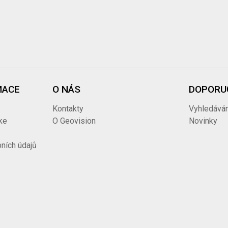
MACE
O NÁS
DOPORU
Kontakty
Vyhledáván
ke
O Geovision
Novinky
ních údajů