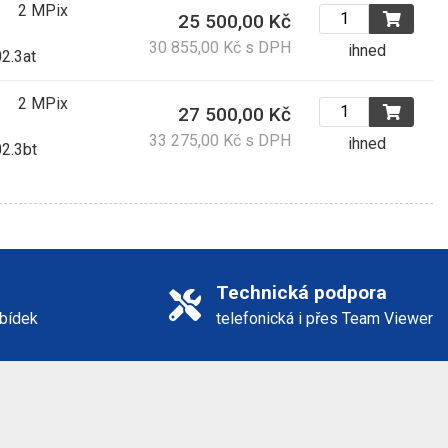
2 MPix
25 500,00 Kč
30 855,00 Kč s DPH
ihned
2.3at
2 MPix
27 500,00 Kč
33 275,00 Kč s DPH
ihned
2.3bt
Technická podpora
abídek
telefonická i přes Team Viewer