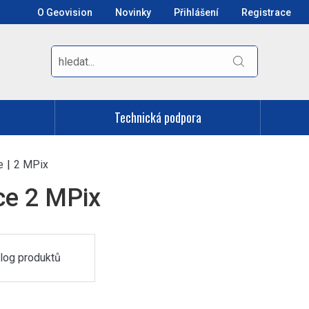
O Geovision
Novinky
Přihlášení
Registrace
Technická podpora
e
|
2 MPix
ce 2 MPix
log produktů