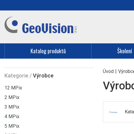
Katalog produktů
Školení
Úvod
|
Výrobc
Kategorie
/
Výrobce
Výrob
12 MPix
2 MPix
3 MPix
Kata
4 MPix
5 MPix