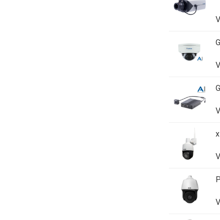
V
V
V
x
V
P
V