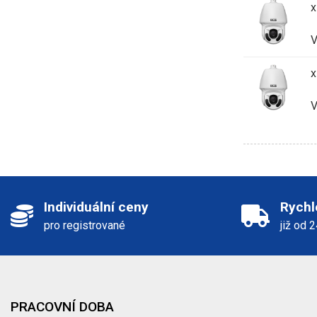
x
V
x
V
Individuální ceny
Rychl
pro registrované
již od 
PRACOVNÍ DOBA