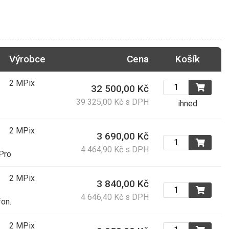
Výrobce
Cena
Košík
2 MPix
32 500,00 Kč
39 325,00 Kč s DPH
ihned
2 MPix
3 690,00 Kč
4 464,90 Kč s DPH
Pro
2 MPix
3 840,00 Kč
4 646,40 Kč s DPH
on.
2 MPix