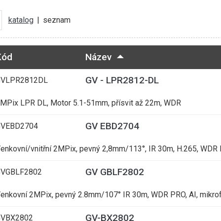
katalog
|
seznam
Kód
Název
GV - LPR2812-DL
GVLPR2812DL
MPix LPR DL, Motor 5.1-51mm, přísvit až 22m, WDR
GV EBD2704
GVEBD2704
enkovní/vnitřní 2MPix, pevný 2,8mm/113°, IR 30m, H.265, WDR 
GV GBLF2802
VGBLF2802
enkovní 2MPix, pevný 2.8mm/107° IR 30m, WDR PRO, AI, mikrof
GV-BX2802
VBX2802