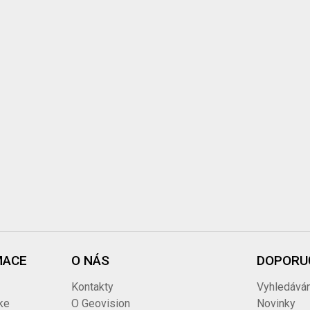
MACE
O NÁS
DOPORU
Kontakty
Vyhledáván
ke
O Geovision
Novinky