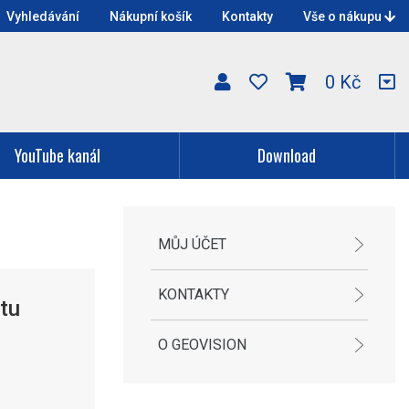
Vyhledávání
Nákupní košík
Kontakty
Vše o nákupu
0 Kč
YouTube kanál
Download
MŮJ ÚČET
KONTAKTY
stu
O GEOVISION