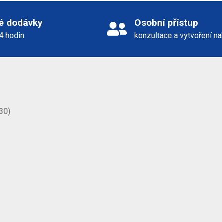
é dodávky
Osobní přístup
24 hodin
konzultace a vytvoření n
30)